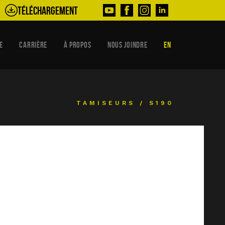
Téléchargement
E
CARRIÈRE
À PROPOS
NOUS JOINDRE
EN
TAMISEURS
/
S190