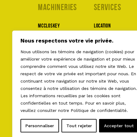
Machineries
Services
McCloskey
Location
MWS
Pièces et service
Nous respectons votre vie privée.
Lippmann
À propos
Nous utilisons les témoins de navigation (cookies) pour
Superior
Nous joindre
améliorer votre expérience de navigation et pour mieux
comprendre comment vous utilisez notre site Web. Le
Ecoverse
respect de votre vie privée est important pour nous. En
Terracon
continuant votre navigation sur notre site Web, vous
Occasions
consentez à notre utilisation des témoins de navigation.
Les informations recueillies par les cookies sont
confidentielles en tout temps. Pour en savoir plus,
veuillez consulter notre
Politique de confidentialité
.
2026 © LES ÉQUIPEMENTS AULT . TOUS DROITS R
CONFIDENTIALITÉ
•
CONDITIONS GÉNÉRALES
•
PRÉ
Personnaliser
Tout rejeter
Accepter tout
NAVIGATION