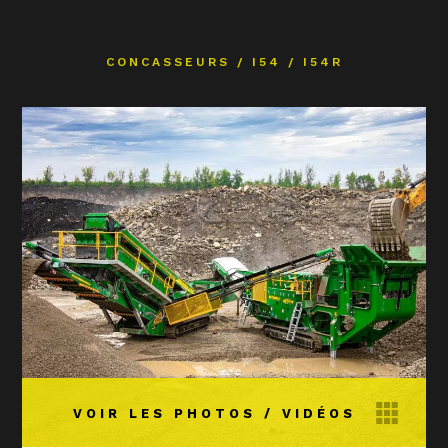
CONCASSEURS
/
I54 / I54R
VOIR LES PHOTOS / VIDÉOS