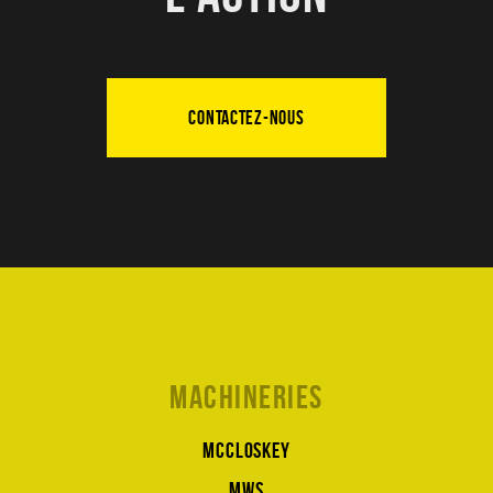
CONTACTEZ-NOUS
Machineries
McCloskey
MWS