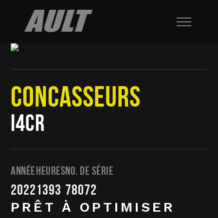
CONCASSEURS
I4CR
ANNÉE
HEURES
NO. DE SÉRIE
2022
1393
78072
PRÊT À OPTIMISER