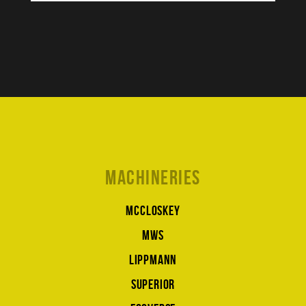
Machineries
McCloskey
MWS
Lippmann
Superior