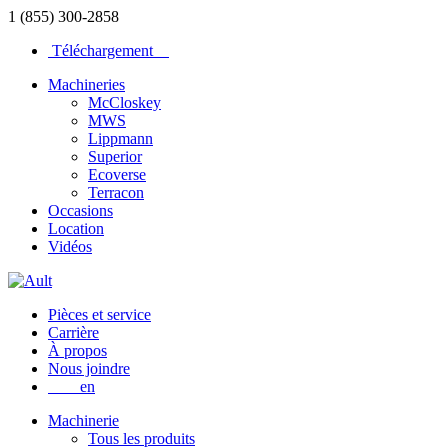
1 (855) 300-2858
Téléchargement
Machineries
McCloskey
MWS
Lippmann
Superior
Ecoverse
Terracon
Occasions
Location
Vidéos
Pièces et service
Carrière
À propos
Nous joindre
en
Machinerie
Tous les produits