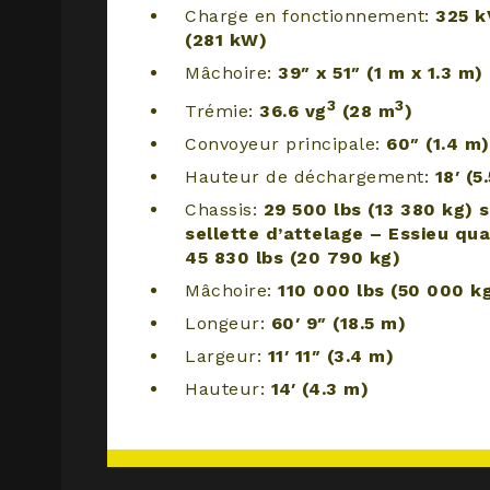
Charge en fonctionnement:
325 k
(281 kW)
Mâchoire:
39″ x 51″ (1 m x 1.3 m)
3
3
Trémie:
36.6 vg
(28 m
)
Convoyeur principale:
60″ (1.4 m)
Hauteur de déchargement:
18′ (5
Chassis:
29 500 lbs (13 380 kg) s
sellette d’attelage – Essieu qu
45 830 lbs (20 790 kg)
Mâchoire:
110 000 lbs (50 000 k
Longeur:
60′ 9″ (18.5 m)
Largeur:
11′ 11″ (3.4 m)
Hauteur:
14′ (4.3 m)