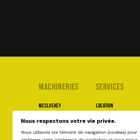
Machineries
Services
McCloskey
Location
MWS
Pièces et service
Nous respectons votre vie privée.
Lippmann
À propos
Nous utilisons les témoins de navigation (cookies) pour
Superior
Nous joindre
améliorer votre expérience de navigation et pour mieux