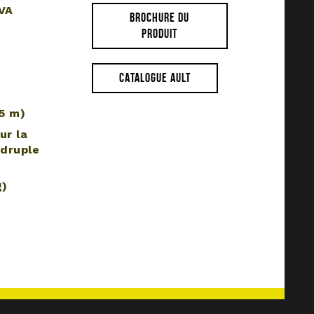
VA
BROCHURE DU
PRODUIT
CATALOGUE AULT
.5 m)
ur la
adruple
g)