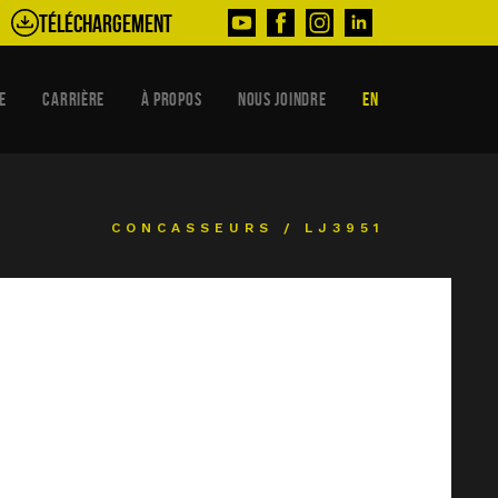
Téléchargement
E
CARRIÈRE
À PROPOS
NOUS JOINDRE
EN
CONCASSEURS
/
LJ3951