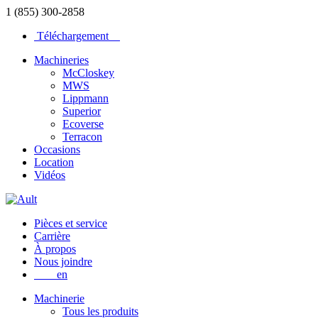
1 (855) 300-2858
Téléchargement
Machineries
McCloskey
MWS
Lippmann
Superior
Ecoverse
Terracon
Occasions
Location
Vidéos
Pièces et service
Carrière
À propos
Nous joindre
en
Machinerie
Tous les produits