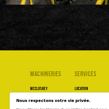
Machineries
Services
McCloskey
Location
MWS
Pièces et service
Nous respectons votre vie privée.
Lippmann
À propos