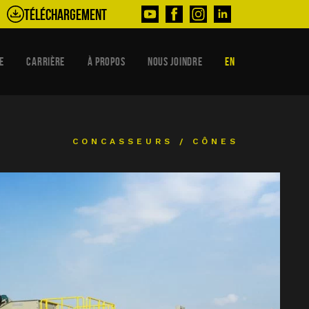
Téléchargement
E
CARRIÈRE
À PROPOS
NOUS JOINDRE
EN
CONCASSEURS
/
CÔNES