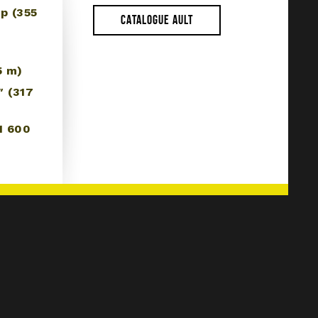
p (355
CATALOGUE AULT
5 m)
″ (317
81 600