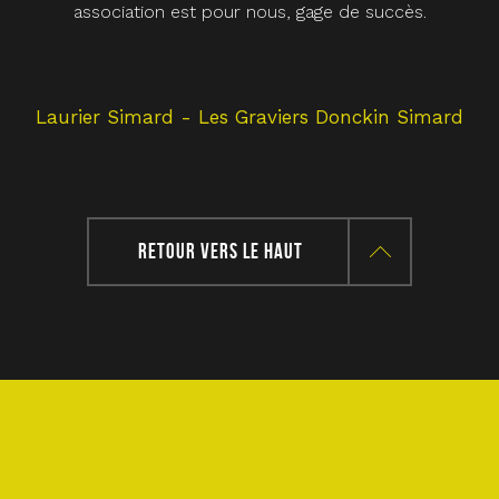
association est pour nous, gage de succès.
com
et 
Laurier Simard - Les Graviers Donckin Simard
RETOUR VERS LE HAUT