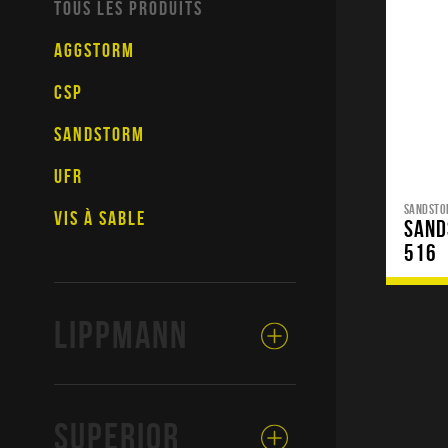
TOUS LES PRODUITS
AGGSTORM
CSP
SANDSTORM
UFR
SANDST
VIS À SABLE
SAND
516
LIPPMANN
SUPERIOR