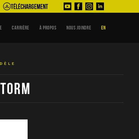
Téléchargement
E
CARRIÈRE
À PROPOS
NOUS JOINDRE
EN
ODÈLE
STORM