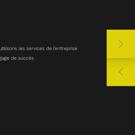
ilisons les services de l’entreprise
Chez Ault, nous avons 
 gage de succès.
de nous offrir un ser