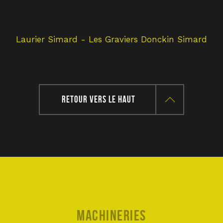
et 
Laurier Simard - Les Graviers Donckin Simard
RETOUR VERS LE HAUT
Machineries