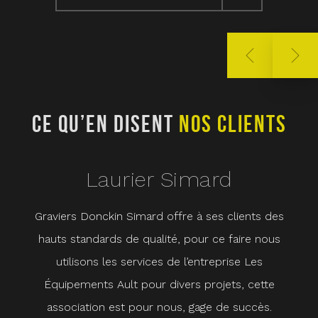
CE QU’EN DISENT
NOS CLIENTS
C
Laurier Simard
Graviers Donckin Simard offre à ses clients des
Che
hauts standards de qualité, pour ce faire nous
ave
utilisons les services de l’entreprise Les
cœu
Équipements Ault pour divers projets, cette
ho
association est pour nous, gage de succès.
com