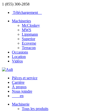
1 (855) 300-2858
Téléchargement
Machineries
McCloskey
MWS
Lippmann
Superior
Ecoverse
Terracon
Occasions
Location
Vidéos
Pièces et service
Carrière
À propos
Nous joindre
en
Machinerie
Tous les produits