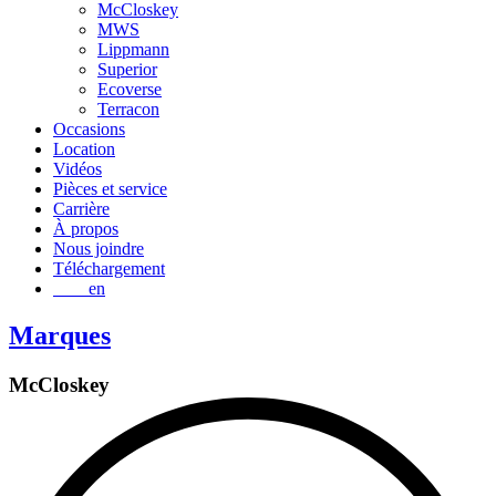
McCloskey
MWS
Lippmann
Superior
Ecoverse
Terracon
Occasions
Location
Vidéos
Pièces et service
Carrière
À propos
Nous joindre
Téléchargement
en
Marques
McCloskey