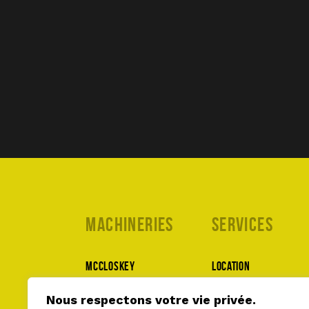
Machineries
Services
McCloskey
Location
MWS
Pièces et service
Nous respectons votre vie privée.