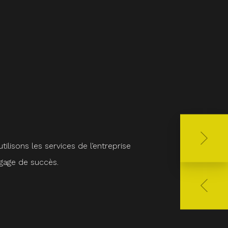
ilisons les services de l’entreprise
Chez Ault, nous avons 
 gage de succès.
de nous offrir un ser