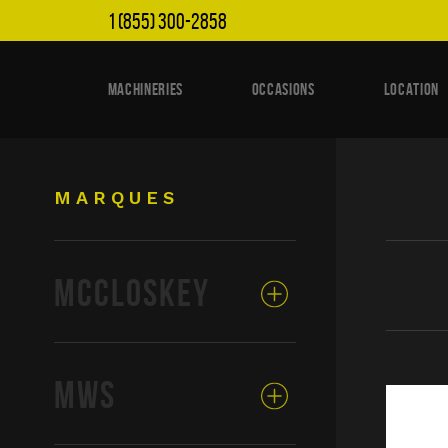
1 (855) 300-2858
MACHINERIES
OCCASIONS
LOCATION
MARQUES
MCCLOSKEY
MWS