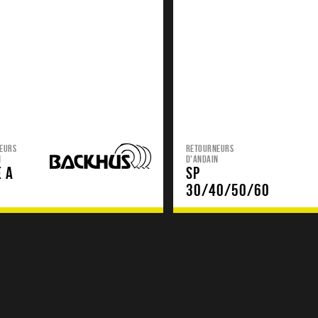
EURS
RETOURNEURS
N
D'ANDAIN
E A
SP
30/40/50/60